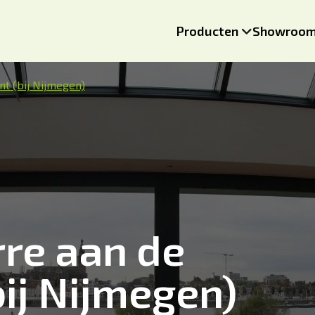
Producten
Showroo
nt (bij Nijmegen)
re aan de
bij Nijmegen)