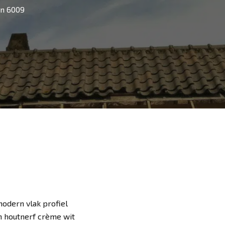
en 6009
modern vlak profiel
n houtnerf crème wit