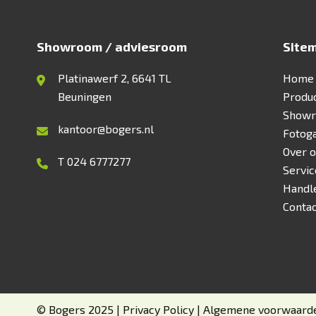
Showroom / adviesroom
Site
Platinawerf 2, 6641 TL
Home
Beuningen
Produ
Show
kantoor@bogers.nl
Fotoga
Over 
T 024 6777277
Servic
Handl
Conta
© Bogers 2025 |
Privacy Policy
| Algemene voorwaard