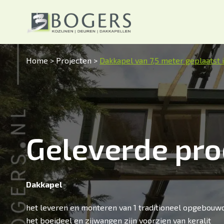
Home
>
Projecten
>
Dakkapel van 7,5 meter geplaatst 
Geleverde pro
Dakkapel
het leveren en monteren van 1 traditioneel opgebouw
het boeideel en zijwangen zijn voorzien van keralit