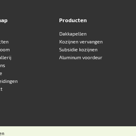
map
Producten
Dakkapellen
cten
Kozijnen vervangen
room
Subsidie kozijnen
llerij
Aluminum voordeur
ons
e
eidingen
ct
en