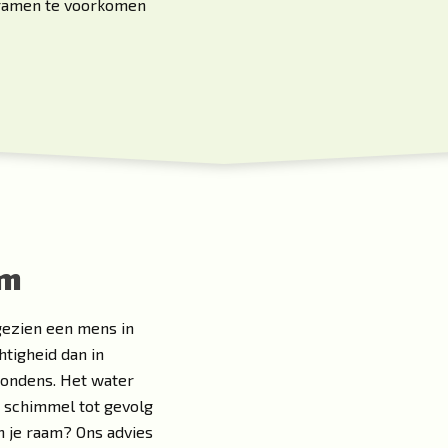
n ramen te voorkomen
am
gezien een mens in
tigheid dan in
condens. Het water
k schimmel tot gevolg
n je raam? Ons advies