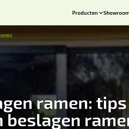
Producten
Showroo
 ramen
agen ramen: tips
n beslagen rame