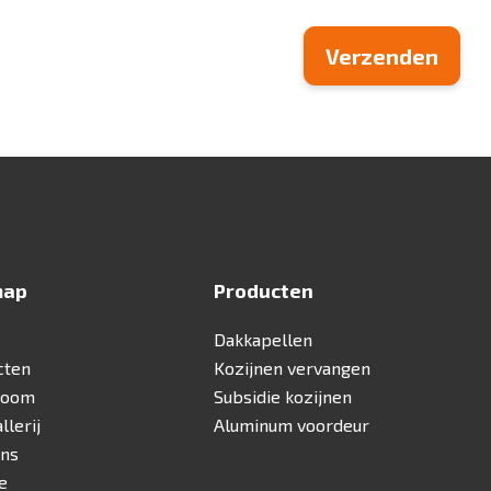
map
Producten
Dakkapellen
cten
Kozijnen vervangen
room
Subsidie kozijnen
llerij
Aluminum voordeur
ons
e